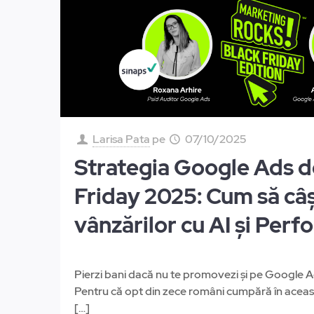
Larisa Pata
pe
07/10/2025
Strategia Google Ads d
Friday 2025: Cum să câș
vânzărilor cu AI și Per
Pierzi bani dacă nu te promovezi și pe Google A
Pentru că opt din zece români cumpără în aceas
[…]