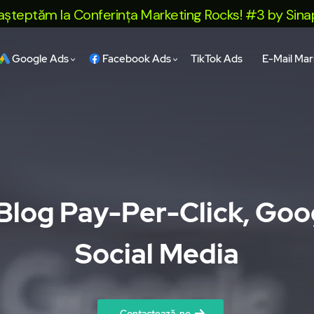
 la Conferința Marketing Rocks! #3 by Sinaps. Ia-ți
Google Ads
Facebook Ads
TikTok Ads
E-Mail Mar
 Blog Pay-Per-Click, Go
Social Media