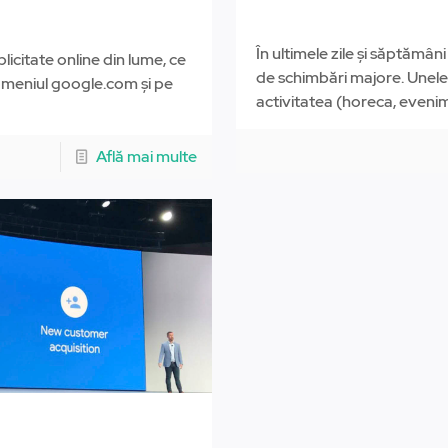
În ultimele zile și săptămân
citate online din lume, ce
de schimbări majore. Unele
omeniul google.com și pe
activitatea (horeca, eveni
Află mai multe