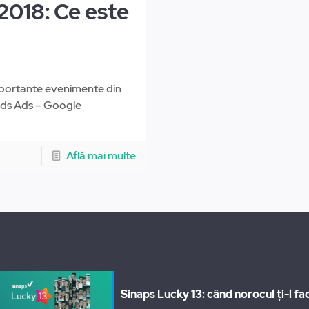
2018: Ce este
 importante evenimente din
ords Ads – Google
Află mai multe
Sinaps Lucky 13: când norocul ți-l fac