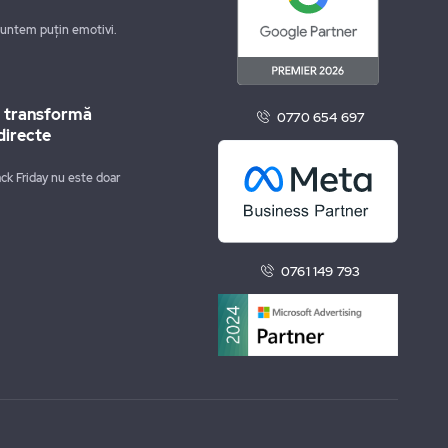
suntem puțin emotivi.
m transformă
0770 654 697
directe
ck Friday nu este doar
0761 149 793