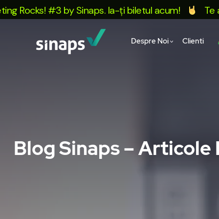
ks! #3 by Sinaps. Ia-ți biletul acum!
Te așteptăm
Despre Noi
Clienti
Blog Sinaps – Articole