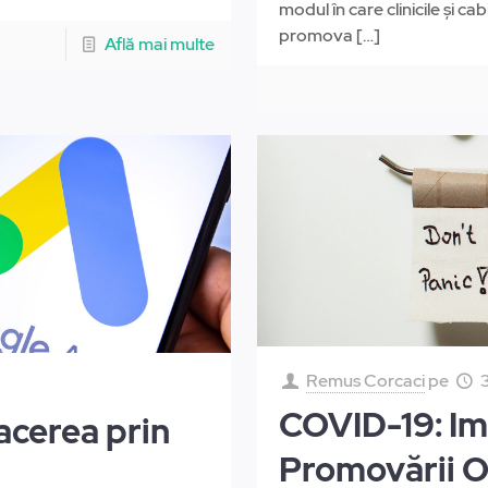
modul în care clinicile și c
promova
[…]
Află mai multe
Remus Corcaci
pe
COVID-19: Im
acerea prin
Promovării O