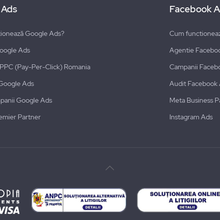
 Ads
Facebook A
ionează Google Ads?
Cum functionea
oogle Ads
Agentie Facebo
i PPC (Pay-Per-Click) Romania
Campanii Faceb
Google Ads
Audit Facebook
panii Google Ads
Meta Business P
emier Partner
Instagram Ads