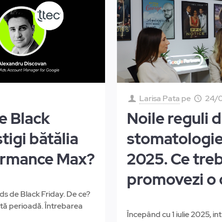
Larisa Pata
pe
24/
e Black
Noile reguli d
tigi bătălia
stomatologie s
formance Max?
2025. Ce treb
promovezi o 
ds de Black Friday. De ce?
tă perioadă. Întrebarea
Începând cu 1 iulie 2025, int