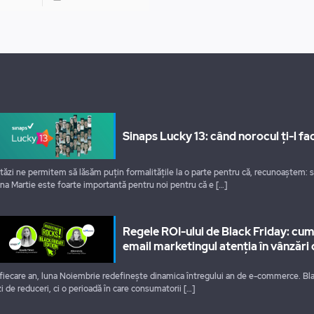
Sinaps Lucky 13: când norocul ți-l fac
tăzi ne permitem să lăsăm puțin formalitățile la o parte pentru că, recunoaștem: 
na Martie este foarte importantă pentru noi pentru că e
[…]
Regele ROI-ului de Black Friday: cu
email marketingul atenția în vânzări 
 fiecare an, luna Noiembrie redefinește dinamica întregului an de e-commerce. Bla
zi de reduceri, ci o perioadă în care consumatorii
[…]