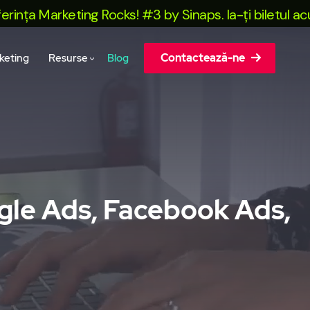
 Marketing Rocks! #3 by Sinaps. Ia-ți biletul acum!
Contactează-ne
keting
Resurse
Blog
ogle Ads, Facebook Ads,