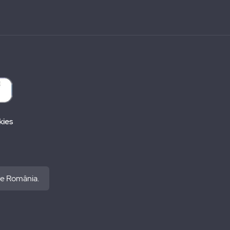
kies
re România.