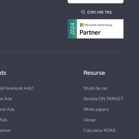
0761 149 793
ds
Resurse
ză Facebook Ads?
Studii de caz
ok Ads
Revista ON-TARGET
ook Ads
White papers
 Ads
Glosar
artner
Calculator ROAS