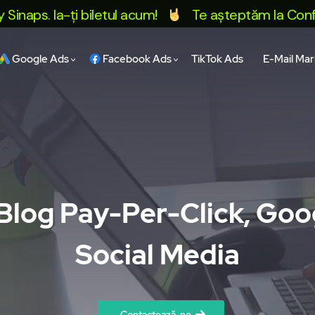
s. Ia-ți biletul acum!
Te așteptăm la Conferința
Google Ads
Facebook Ads
TikTok Ads
E-Mail Mar
 Blog Pay-Per-Click, Go
Social Media