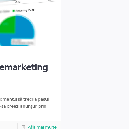
Remarketing
mentul să treci la pasul
 să creezi anunţuri prin
Află mai multe