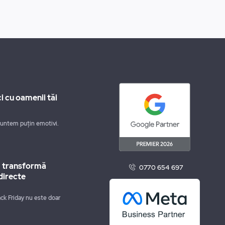
i cu oamenii tăi
suntem puțin emotivi.
m transformă
0770 654 697
directe
ck Friday nu este doar