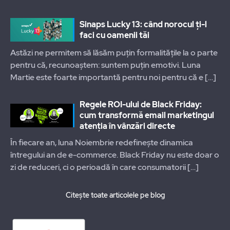
Sinaps Lucky 13: când norocul ți-l
faci cu oamenii tăi
Astăzi ne permitem să lăsăm puțin formalitățile la o parte
pentru că, recunoaștem: suntem puțin emotivi. Luna
Martie este foarte importantă pentru noi pentru că e
[…]
Regele ROI-ului de Black Friday:
cum transformă email marketingul
atenția în vânzări directe
În fiecare an, luna Noiembrie redefinește dinamica
întregului an de e-commerce. Black Friday nu este doar o
zi de reduceri, ci o perioadă în care consumatorii
[…]
Citește toate articolele pe blog