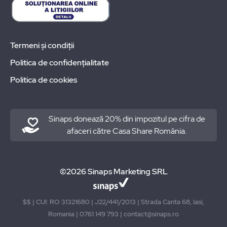
Termeni și condiții
Politica de confidențialitate
Politica de cookies
Sinaps donează 20% din impozitul pe cifra de
afaceri către Casa Share România.
©2026 Sinaps Marketing SRL
$$ | CUI: RO 31321680 | J22/441/2013 | Strada Canta 68, Iasi,
Romania | 0761 149 793 | contact@sinaps.ro