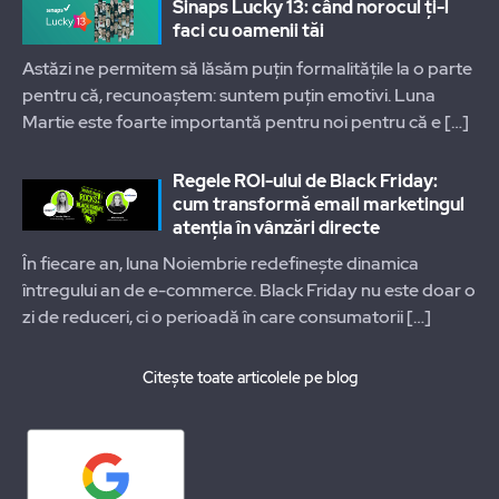
Sinaps Lucky 13: când norocul ți-l
faci cu oamenii tăi
Astăzi ne permitem să lăsăm puțin formalitățile la o parte
pentru că, recunoaștem: suntem puțin emotivi. Luna
Martie este foarte importantă pentru noi pentru că e
[…]
Regele ROI-ului de Black Friday:
cum transformă email marketingul
atenția în vânzări directe
În fiecare an, luna Noiembrie redefinește dinamica
întregului an de e-commerce. Black Friday nu este doar o
zi de reduceri, ci o perioadă în care consumatorii
[…]
Citește toate articolele pe blog