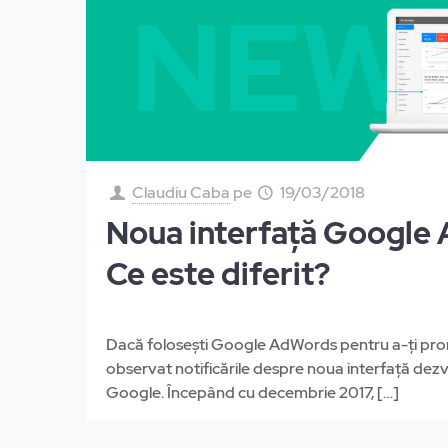
Claudiu Caba
pe
19/03/2018
Noua interfață Google
Ce este diferit?
Dacă folosești Google AdWords pentru a-ți pro
observat notificările despre noua interfață dezvo
Google. Începând cu decembrie 2017,
[…]