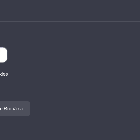
kies
re România.