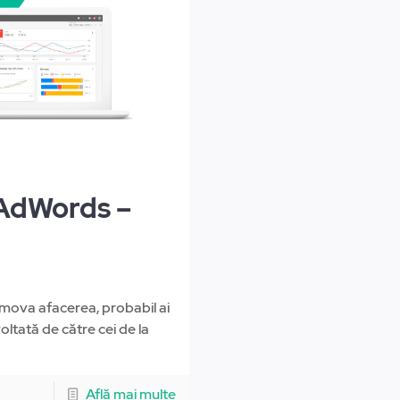
 AdWords –
mova afacerea, probabil ai
ltată de către cei de la
Află mai multe