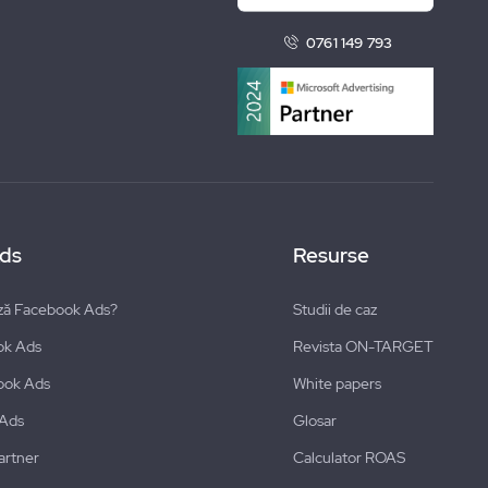
0761 149 793
ds
Resurse
ză Facebook Ads?
Studii de caz
ok Ads
Revista ON-TARGET
ook Ads
White papers
 Ads
Glosar
artner
Calculator ROAS