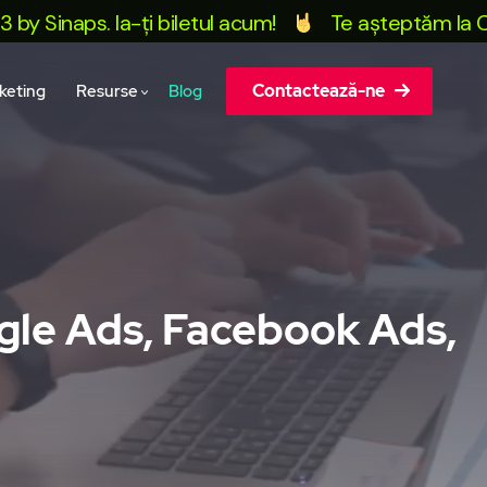
inaps. Ia-ți biletul acum!
Te așteptăm la Conferi
Contactează-ne
keting
Resurse
Blog
ogle Ads, Facebook Ads,