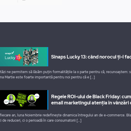
Sinaps Lucky 13: când norocul ți-l fac
tăzi ne permitem să lăsăm puțin formalitățile la o parte pentru că, recunoaștem: 
na Martie este foarte importantă pentru noi pentru că e
[…]
Regele ROI-ului de Black Friday: cu
email marketingul atenția în vânzări 
 fiecare an, luna Noiembrie redefinește dinamica întregului an de e-commerce. Bla
zi de reduceri, ci o perioadă în care consumatorii
[…]