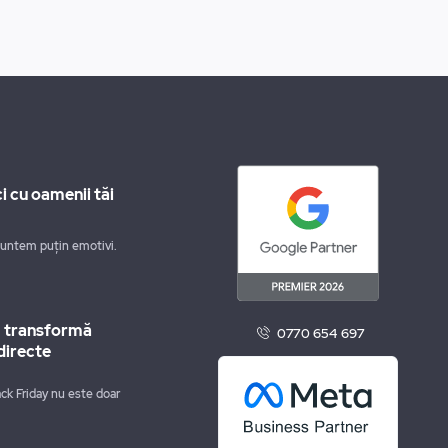
i cu oamenii tăi
suntem puțin emotivi.
m transformă
0770 654 697
directe
ck Friday nu este doar