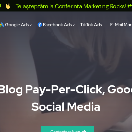
Te așteptăm la Conferința Marketing Rocks! #3 by S
Google Ads
Facebook Ads
TikTok Ads
E-Mail Mar
 Blog Pay-Per-Click, Go
Social Media