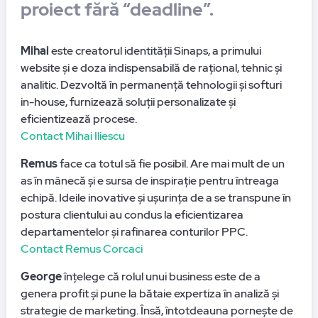
proiect fără “deadline”.
Mihai
este creatorul identității Sinaps, a primului
website și e doza indispensabilă de rațional, tehnic și
analitic. Dezvoltă în permanență tehnologii și softuri
in-house, furnizează soluții personalizate și
eficientizează procese.
Contact Mihai Iliescu
Remus
face ca totul să fie posibil. Are mai mult de un
as în mânecă și e sursa de inspirație pentru întreaga
echipă. Ideile inovative și ușurința de a se transpune în
postura clientului au condus la eficientizarea
departamentelor și rafinarea conturilor PPC.
Contact Remus Corcaci
George
înțelege că rolul unui business este de a
genera profit și pune la bătaie expertiza în analiză și
strategie de marketing. Însă, întotdeauna pornește de