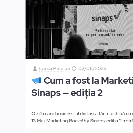
Larisa Pata
pe
02/06/2025
Cum a fost la Market
Sinaps — ediția 2
O zi în care business-ul din Iași a făcut echipă c
13 Mai, Marketing Rocks! by Sinaps, ediția 2 a str