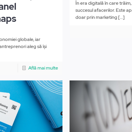
În era digitală în care trăi
anel
succesul afacerilor. Este a
naps
doar prin marketing
[…]
onomiei globale, iar
antreprenori aleg să își
Află mai multe