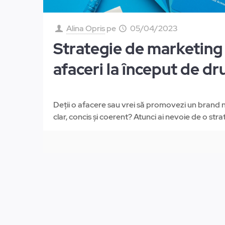
Alina Opris
pe
05/04/2023
Strategie de marketing
afaceri la început de d
Deții o afacere sau vrei să promovezi un brand 
clar, concis și coerent? Atunci ai nevoie de o str