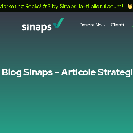
 Rocks! #3 by Sinaps. Ia-ți biletul acum!
Te așt
Despre Noi
Clienti
Blog Sinaps – Articole Strateg