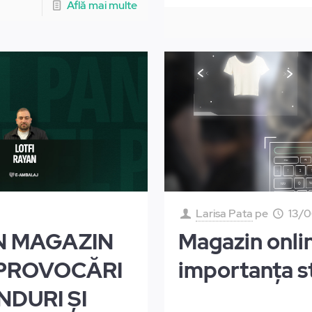
Află mai multe
Larisa Pata
pe
13/
UN MAGAZIN
Magazin onlin
 PROVOCĂRI
importanța s
NDURI ȘI