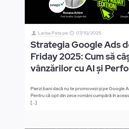
Larisa Pata
pe
07/10/2025
Strategia Google Ads d
Friday 2025: Cum să câș
vânzărilor cu AI și Per
Pierzi bani dacă nu te promovezi și pe Google A
Pentru că opt din zece români cumpără în aceas
[…]