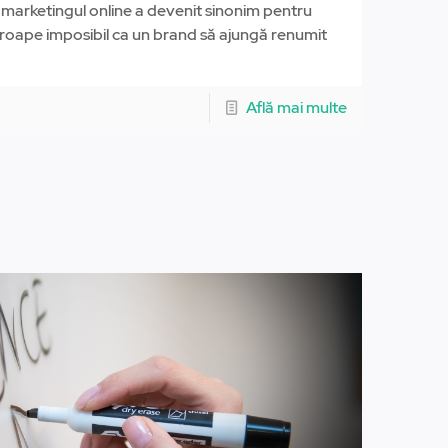
m, marketingul online a devenit sinonim pentru
proape imposibil ca un brand să ajungă renumit
Află mai multe