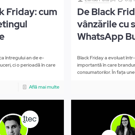
k Friday: cum
De Black Fri
tingul
vânzările cu 
te
WhatsApp Bu
a întregului an de e-
Black Friday a evoluat înt
ceri, ci o perioadă în care
importantă în care branduri
consumatorilor. În fața unei
Află mai multe