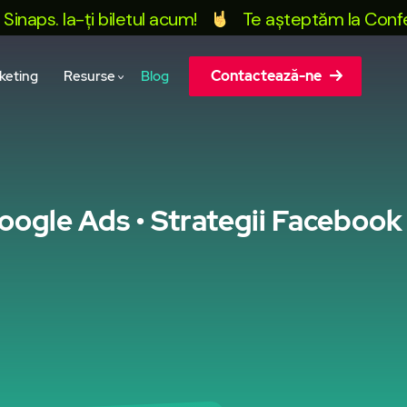
a-ți biletul acum!
Te așteptăm la Conferința Mar
Contactează-ne
keting
Resurse
Blog
Google Ads • Strategii Facebook