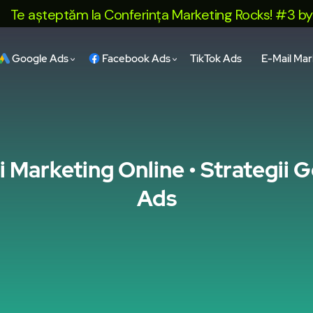
eptăm la Conferința Marketing Rocks! #3 by Sinaps. I
Google Ads
Facebook Ads
TikTok Ads
E-Mail Mar
ii Marketing Online • Strategii 
Ads