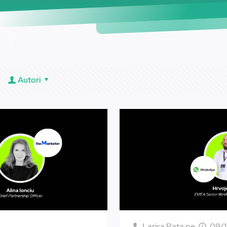
Autori
Larisa Pata
pe
09/