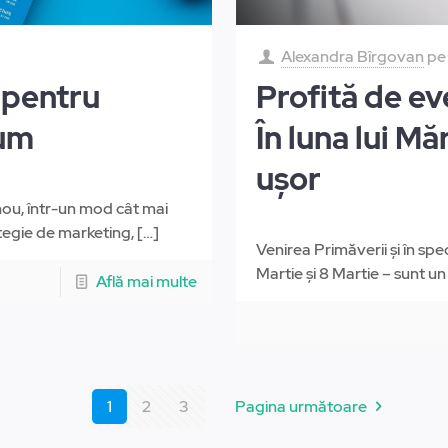
Alexandra Bîrgovan
p
 pentru
Profită de ev
rum
În luna lui M
ușor
nou, într-un mod cât mai
ategie de marketing,
[…]
Venirea Primăverii și în spe
Martie și 8 Martie – sunt un
Află mai multe
1
2
3
Pagina următoare