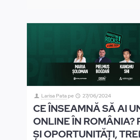
Larisa Pata
pe
27/06/2024
CE ÎNSEAMNĂ SĂ AI 
ONLINE ÎN ROMÂNIA?
ȘI OPORTUNITĂȚI, TRE