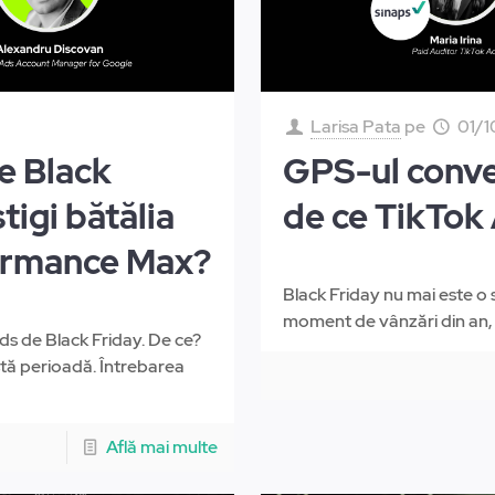
Larisa Pata
pe
01/1
e Black
GPS-ul conver
tigi bătălia
de ce TikTok
formance Max?
Black Friday nu mai este o s
moment de vânzări din an, 
ds de Black Friday. De ce?
tă perioadă. Întrebarea
Află mai multe