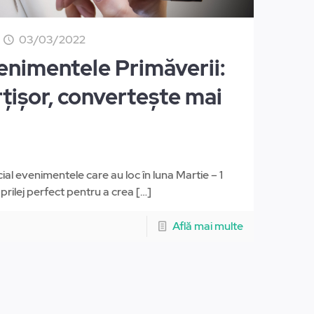
e
03/03/2022
enimentele Primăverii:
ărțișor, convertește mai
cial evenimentele care au loc în luna Martie – 1
 prilej perfect pentru a crea
[…]
Află mai multe