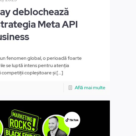
day deblochează
strategia Meta API
siness
r-un fenomen global, o perioadă foarte
le se luptă intens pentru atenția
 competiții copleșitoare și
[…]
Află mai multe