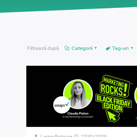
Filtrează după
Categorii
Tag-uri
Larisa Pata
pe
27/10/2025