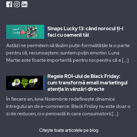
Sinaps Lucky 13: când norocul ți-l
faci cu oamenii tăi
Astăzi ne permitem să lăsăm puțin formalitățile la o parte
pentru că, recunoaștem: suntem puțin emotivi. Luna
Martie este foarte importantă pentru noi pentru că e
[…]
Regele ROI-ului de Black Friday:
cum transformă email marketingul
atenția în vânzări directe
În fiecare an, luna Noiembrie redefinește dinamica
întregului an de e-commerce. Black Friday nu este doar o
zi de reduceri, ci o perioadă în care consumatorii
[…]
Citește toate articolele pe blog