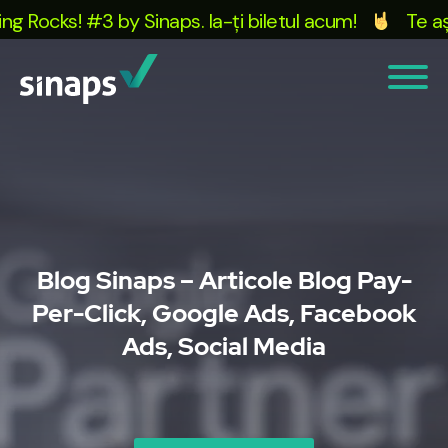
Rocks! #3 by Sinaps. Ia-ți biletul acum!
Te aștep
Blog Sinaps – Articole Blog Pay-
Per-Click, Google Ads, Facebook
Ads, Social Media