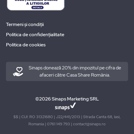
Termeni și condiții
Politica de confidențialitate
Politica de cookies
Sinaps donează 20% din impozitul pe cifra de
afaceri către Casa Share România.
©2026 Sinaps Marketing SRL
$$ | CUI: RO 31321680 | J22/441/2013 | Strada Canta 68, Iasi,
Romania | 0761 149 793 | contact@sinaps.ro