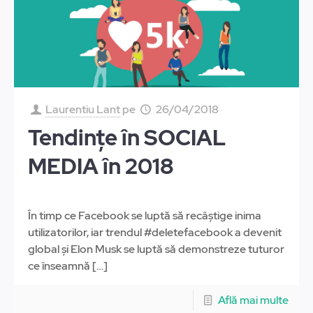
Laurentiu Lant
pe
26/04/2018
Tendințe în SOCIAL
MEDIA în 2018
În timp ce Facebook se luptă să recâștige inima
utilizatorilor, iar trendul #deletefacebook a devenit
global și Elon Musk se luptă să demonstreze tuturor
ce înseamnă
[…]
Află mai multe