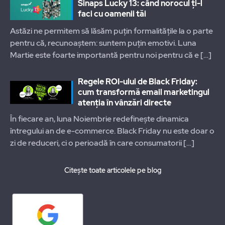
Sinaps Lucky 13: când norocul ți-l
faci cu oamenii tăi
Astăzi ne permitem să lăsăm puțin formalitățile la o parte
pentru că, recunoaștem: suntem puțin emotivi. Luna
Martie este foarte importantă pentru noi pentru că e
[…]
Regele ROI-ului de Black Friday:
cum transformă email marketingul
atenția în vânzări directe
În fiecare an, luna Noiembrie redefinește dinamica
întregului an de e-commerce. Black Friday nu este doar o
zi de reduceri, ci o perioadă în care consumatorii
[…]
Citește toate articolele pe blog