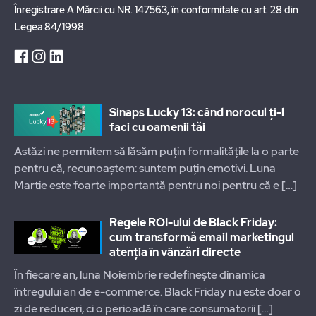
Înregistrare A Mărcii cu NR. 147563, în conformitate cu art. 28 din
Legea 84/1998.
Sinaps Lucky 13: când norocul ți-l
faci cu oamenii tăi
Astăzi ne permitem să lăsăm puțin formalitățile la o parte
pentru că, recunoaștem: suntem puțin emotivi. Luna
Martie este foarte importantă pentru noi pentru că e
[…]
Regele ROI-ului de Black Friday:
cum transformă email marketingul
atenția în vânzări directe
În fiecare an, luna Noiembrie redefinește dinamica
întregului an de e-commerce. Black Friday nu este doar o
zi de reduceri, ci o perioadă în care consumatorii
[…]