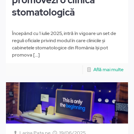
promovezi o clinică
stomatologică
Începând cu 1 iulie 2025, intră în vigoare un set de
reguli oficiale privind modul în care clinicile și
cabinetele stomatologice din România își pot
promova
[…]
Află mai multe
Larisa Pata
pe
19/06/2025