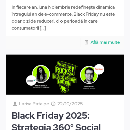
În fiecare an, luna Noiembrie redefinește dinamica
întregului an de e-commerce. Black Friday nu este
doar o zi de reduceri, ci o perioadă în care
consumatorii
[…]
Află mai multe
Larisa Pata
pe
22/10/2025
Black Friday 2025:
Strategia 360° Social