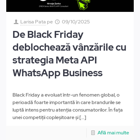
Larisa Pata
pe
09/10/2025
De Black Friday
deblochează vânzările cu
strategia Meta API
WhatsApp Business
Black Friday a evoluat într-un fenomen global, o
perioadă foarte importantă în care brandurile se
luptă intens pentru atenția consumatorilor. În fața
unei competiții copleșitoare și
[…]
Află mai multe