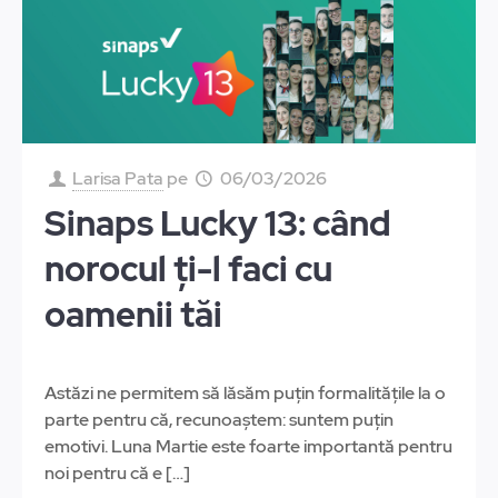
Larisa Pata
pe
06/03/2026
Sinaps Lucky 13: când
norocul ți-l faci cu
oamenii tăi
Astăzi ne permitem să lăsăm puțin formalitățile la o
parte pentru că, recunoaștem: suntem puțin
emotivi. Luna Martie este foarte importantă pentru
noi pentru că e
[…]