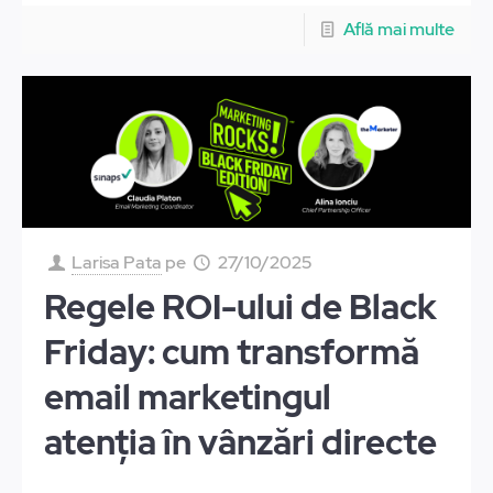
Află mai multe
Larisa Pata
pe
27/10/2025
Regele ROI-ului de Black
Friday: cum transformă
email marketingul
atenția în vânzări directe