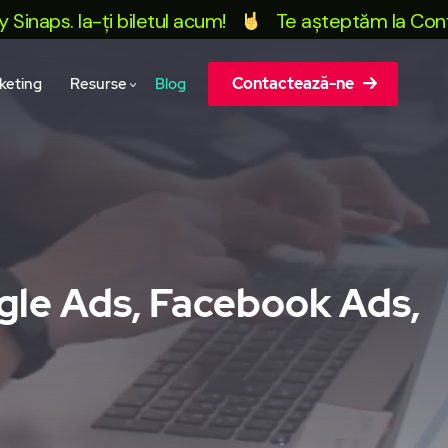
ps. Ia-ți biletul acum!
Te așteptăm la Conferința
Contactează-ne
keting
Resurse
Blog
ogle Ads, Facebook Ads,