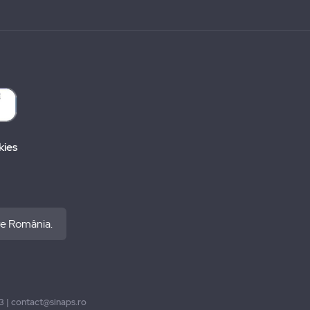
kies
re România.
93 | contact@sinaps.ro