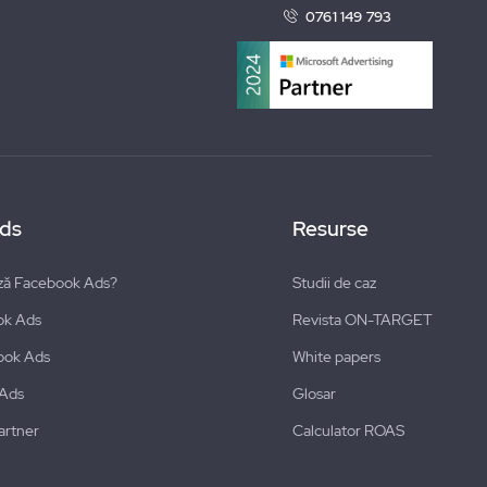
0761 149 793
ds
Resurse
ză Facebook Ads?
Studii de caz
ok Ads
Revista ON-TARGET
ook Ads
White papers
 Ads
Glosar
artner
Calculator ROAS