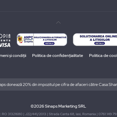
meni și condiții
Politica de confidențialitate
Politica de coo
aps donează 20% din impozitul pe cifra de afaceri către Casa Sha
©2026 Sinaps Marketing SRL
I: RO 31321680 | J22/441/2013 | Strada Canta 68, Iasi, Romania | 0761 149 7