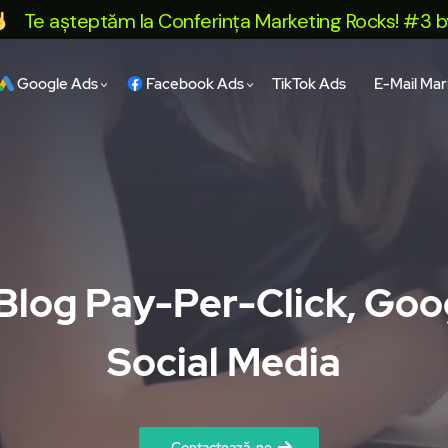
 așteptăm la Conferința Marketing Rocks! #3 by Sina
Google Ads
Facebook Ads
TikTok Ads
E-Mail Mar
 Blog Pay-Per-Click, Go
Social Media