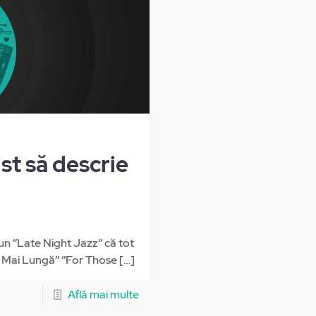
st să descrie
 ‘’Late Night Jazz’’ că tot
Mai Lungă’’ ‘’For Those
[…]
Află mai multe