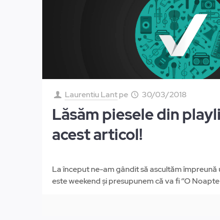
Laurentiu Lant
pe
30/03/2018
Lăsăm piesele din playli
acest articol!
La început ne-am gândit să ascultăm împreună un
este weekend și presupunem că va fi ‘’O Noapte 