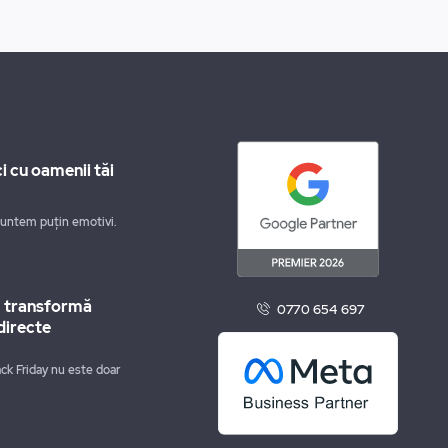
i cu oamenii tăi
suntem puțin emotivi.
m transformă
0770 654 697
directe
ck Friday nu este doar