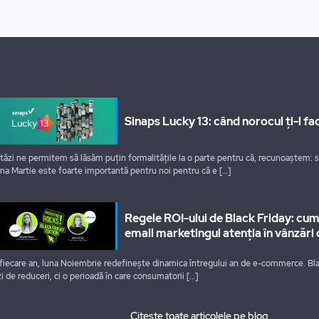
Sinaps Lucky 13: când norocul ți-l fac
tăzi ne permitem să lăsăm puțin formalitățile la o parte pentru că, recunoaștem: 
na Martie este foarte importantă pentru noi pentru că e
[…]
Regele ROI-ului de Black Friday: cu
email marketingul atenția în vânzări 
 fiecare an, luna Noiembrie redefinește dinamica întregului an de e-commerce. Bla
zi de reduceri, ci o perioadă în care consumatorii
[…]
Citește toate articolele pe blog