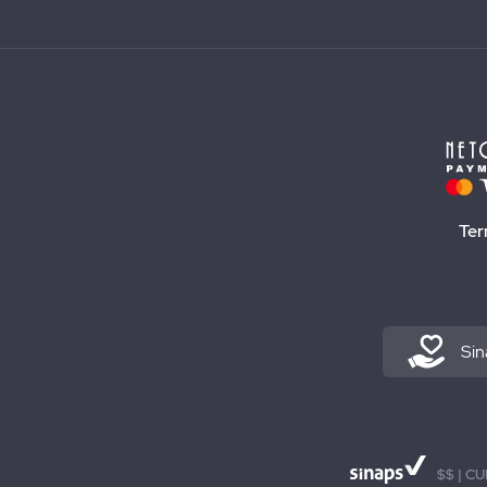
Ter
Sin
$$ | CU