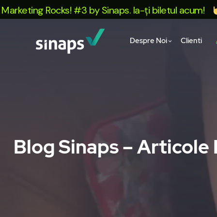
ting Rocks! #3 by Sinaps. Ia-ți biletul acum!
Te
Despre Noi
Clienti
Blog Sinaps – Articole