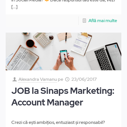
[…]
Află mai multe
Alexandra Vamanu
pe
23/06/2017
JOB la Sinaps Marketing:
Account Manager
Crezi că ești ambițios, entuziast și responsabil?