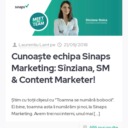
Laurentiu Lant
pe
21/09/2018
Cunoaște echipa Sinaps
Marketing: Sînziana, SM
& Content Marketer!
Știm cu toții clișeul cu “Toamna se numără bobocii”.
Ei bine, toamna asta îi numărăm și noi, la Sinaps
Marketing. Avem trei noi interni, unul mai
[…]
Află mai multe