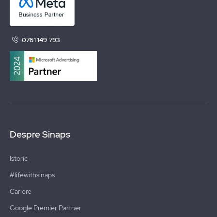
0761 149 793
Despre Sinaps
Istoric
#lifewithsinaps
Cariere
Google Premier Partner