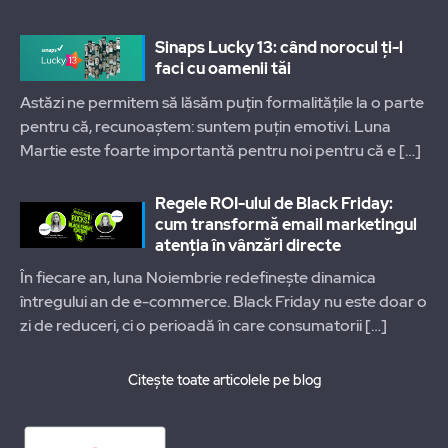
Sinaps Lucky 13: când norocul ți-l
faci cu oamenii tăi
Astăzi ne permitem să lăsăm puțin formalitățile la o parte
pentru că, recunoaștem: suntem puțin emotivi. Luna
Martie este foarte importantă pentru noi pentru că e
[…]
Regele ROI-ului de Black Friday:
cum transformă email marketingul
atenția în vânzări directe
În fiecare an, luna Noiembrie redefinește dinamica
întregului an de e-commerce. Black Friday nu este doar o
zi de reduceri, ci o perioadă în care consumatorii
[…]
Citește toate articolele pe blog