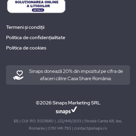
Termeni și condiții
Politica de confidențialitate
Politica de cookies
Sinaps donează 20% din impozitul pe cifra de
afaceri către Casa Share România.
©2026 Sinaps Marketing SRL
$$ | CUI: RO 31321680 | J22/441/2013 | Strada Canta 68, Iasi,
Romania | 0761 149 793 | contact@sinaps.ro