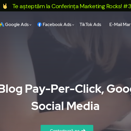
Te așteptăm la Conferința Marketing Rocks! #3 by Si
Google Ads
Facebook Ads
TikTok Ads
E-Mail Mar
 Blog Pay-Per-Click, Go
Social Media