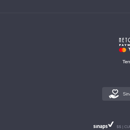
Ter
Sin
$$ | CU