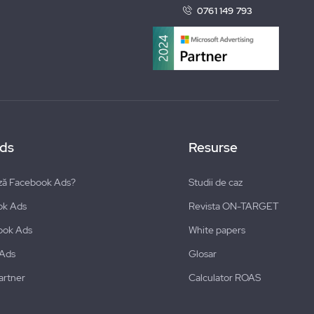
0761 149 793
ds
Resurse
ză Facebook Ads?
Studii de caz
ok Ads
Revista ON-TARGET
ook Ads
White papers
 Ads
Glosar
artner
Calculator ROAS