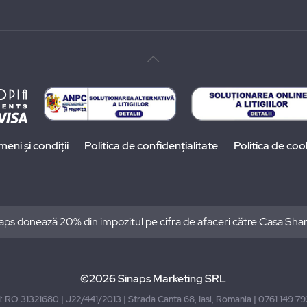
meni și condiții
Politica de confidențialitate
Politica de coo
aps donează 20% din impozitul pe cifra de afaceri către Casa Sha
©2026 Sinaps Marketing SRL
I: RO 31321680 | J22/441/2013 | Strada Canta 68, Iasi, Romania | 0761 149 7