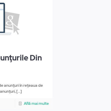
unţurile Din
 de anunţuri în reţeaua de
anunţuri,
[…]
Află mai multe