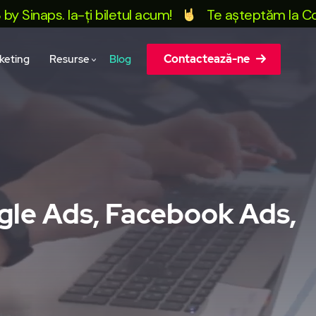
naps. Ia-ți biletul acum!
Te așteptăm la Conferi
Contactează-ne
keting
Resurse
Blog
ogle Ads, Facebook Ads,