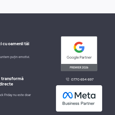
i cu oamenii tăi
suntem puțin emotivi.
m transformă
0770 654 697
directe
ck Friday nu este doar