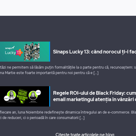
Sinaps Lucky 13: când norocul ți-l fac
tăzi ne permitem să lăsăm puțin formalitățile la o parte pentru că, recunoaștem: 
na Martie este foarte importantă pentru noi pentru că e
[…]
Regele ROI-ului de Black Friday: cu
email marketingul atenția în vânzări 
 fiecare an, luna Noiembrie redefinește dinamica întregului an de e-commerce. Bla
zi de reduceri, ci o perioadă în care consumatorii
[…]
Citește toate articolele pe blog