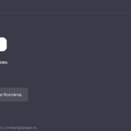
kies
re România.
93 | contact@sinaps.ro