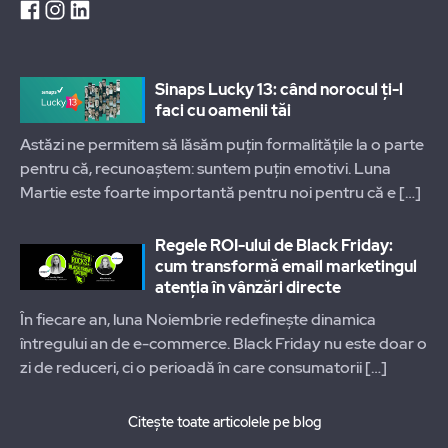
Sinaps Lucky 13: când norocul ți-l
faci cu oamenii tăi
Astăzi ne permitem să lăsăm puțin formalitățile la o parte
pentru că, recunoaștem: suntem puțin emotivi. Luna
Martie este foarte importantă pentru noi pentru că e
[…]
Regele ROI-ului de Black Friday:
cum transformă email marketingul
atenția în vânzări directe
În fiecare an, luna Noiembrie redefinește dinamica
întregului an de e-commerce. Black Friday nu este doar o
zi de reduceri, ci o perioadă în care consumatorii
[…]
Citește toate articolele pe blog