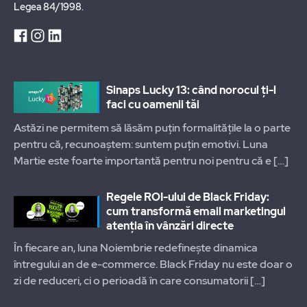
Legea 84/1998.
Sinaps Lucky 13: când norocul ți-l
faci cu oamenii tăi
Astăzi ne permitem să lăsăm puțin formalitățile la o parte
pentru că, recunoaștem: suntem puțin emotivi. Luna
Martie este foarte importantă pentru noi pentru că e
[…]
Regele ROI-ului de Black Friday:
cum transformă email marketingul
atenția în vânzări directe
În fiecare an, luna Noiembrie redefinește dinamica
întregului an de e-commerce. Black Friday nu este doar o
zi de reduceri, ci o perioadă în care consumatorii
[…]