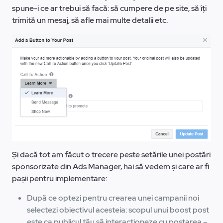
spune-i ce ar trebui să facă: să cumpere de pe site, să îți
trimită un mesaj, să afle mai multe detalii etc.
Și dacă tot am făcut o trecere peste setările unei postări
sponsorizate din Ads Manager, hai să vedem și care ar fi
pașii pentru implementare:
După ce optezi pentru crearea unei campanii noi
selectezi obiectivul acesteia: scopul unui boost post
este ca publicul tău să interacţioneze cu postarea –