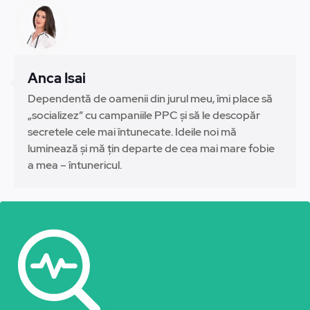
Anca Isai
Dependentă de oamenii din jurul meu, îmi place să
„socializez” cu campaniile PPC și să le descopăr
secretele cele mai întunecate. Ideile noi mă
luminează și mă țin departe de cea mai mare fobie
a mea – întunericul.