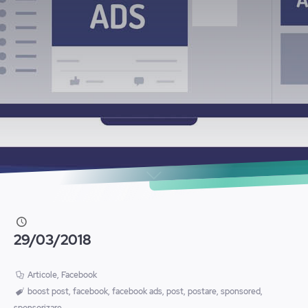
29/03/2018
Articole
,
Facebook
boost post
,
facebook
,
facebook ads
,
post
,
postare
,
sponsored
,