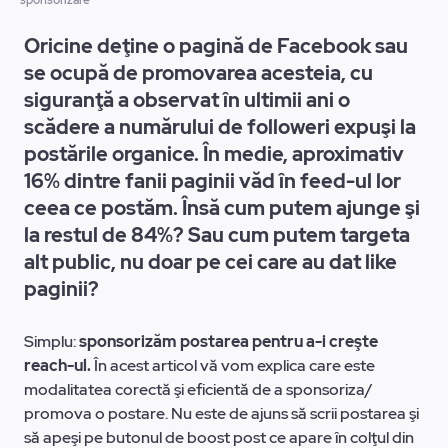
sponsorizare
Oricine deţine o pagină de Facebook sau
se ocupă de promovarea acesteia, cu
siguranţă a observat în ultimii ani o
scădere a numărului de followeri expuşi la
postările organice. În medie, aproximativ
16% dintre fanii paginii văd în feed-ul lor
ceea ce postăm. Însă cum putem ajunge şi
la restul de 84%? Sau cum putem targeta
alt public, nu doar pe cei care au dat like
paginii?
Simplu:
sponsorizăm postarea pentru a-i creşte
reach-ul.
În acest articol vă vom explica care este
modalitatea corectă şi eficientă de a sponsoriza/
promova o postare. Nu este de ajuns să scrii postarea şi
să apeşi pe butonul de boost post ce apare în colţul din