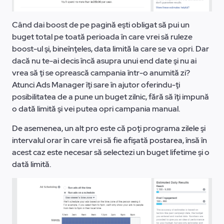
Când dai boost de pe pagină eşti obligat să pui un
buget total pe toată perioada în care vrei să ruleze
boost-ul şi, bineînţeles, data limită la care se va opri. Dar
dacă nu te-ai decis încă asupra unui end date şi nu ai
vrea să ţi se oprească campania într-o anumită zi?
Atunci Ads Manager îţi sare în ajutor oferindu-ţi
posibilitatea de a pune un buget zilnic, fără să îţi impună
o dată limită şi vei putea opri campania manual.
De asemenea, un alt pro este că poţi programa zilele şi
intervalul orar în care vrei să fie afişată postarea, însă în
acest caz este necesar să selectezi un buget lifetime şi o
dată limită.