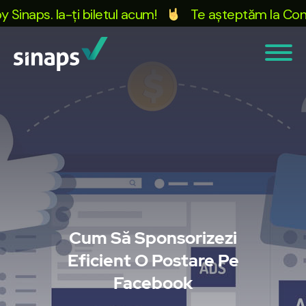
ps. Ia-ți biletul acum!
Te așteptăm la Conferinț
Cum Să Sponsorizezi
Eficient O Postare Pe
Facebook