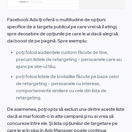
Facebook Ads îţi oferă o multitudine de opţiuni
specifice de a targeta publicul pe care vrei să îl atingi,
spre deosebire de opţiunile pe care le ai dacă alegi să
dai boost de pe pagină. Spre exemplu:
poţi folosi audienţele custom făcute de tine,
precum listele de retargeting – persoanele care au
ajuns pe site-ul tău;
poți folosi listele de lookalike făcute pe baza celor
de retargeting – persoanele cu interese,
comportamente similare cu cele din lista de
retargeting.
De asemenea, poţi opta să excluzi una dintre aceste liste
dacă ai mai folosit-o în alte campanii şi nu ai vrea să
concureze între ele. Şi lista opţiunilor de targetare pe
care le ai în plus în Ads Manager poate continua.