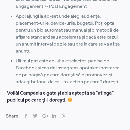
Engagement ➳ Post Engagement
Apoi ajungi la ad-set unde alegi audienţa,
placement-urile, device-urile, bugetul. Poți opta
pentru un bid automat sau manual şi o metodă de
afişare standard sau accelerată şi dacă este cazul,
un anumit interval de zile sau ore în care se va afişa
anunţul.
Ultimul pas este ad-ul: aici selectezi pagina de
Facebook şi cea de Instagram, apoi alegi postarea
de pe pagină pe care doreşti să o promovezi şi
adaugi butonul de call-to-action pe care îl doreşti.
Voilà! Campania e gata şi abia aşteptă să “atingă”
publicul pe care ţi-l doreşti.
Share